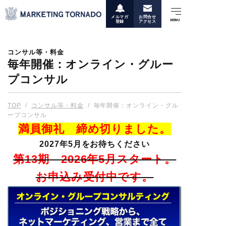
メルマガ
お問合せ
登録
アクセス
コンサル等・料金
毎年開催：オンライン・グルー
プコンサル
TOP
/
コンサル等・料金
/
毎年開催：オンライン・グル
ープコンサル
満員御礼 締め切りました。
2027年5月をお待ちください
第13期 2026年5月スタート。
お申込み受付中です。